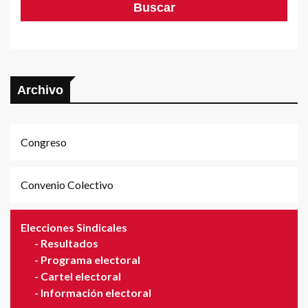
Archivo
Congreso
Convenio Colectivo
Elecciones Sindicales
-
Resultados
-
Programa electoral
-
Cartel electoral
-
Información electoral