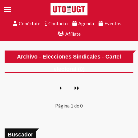
Conéctate
Contacto
Agenda
Eventos
Afíliate
Archivo - Elecciones Sindicales - Cartel
electoral (0)
Página 1 de 0
Buscador