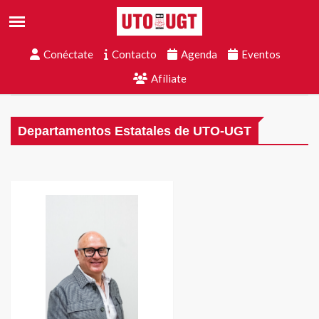
Conéctate
Contacto
Agenda
Eventos
Afíliate
Departamentos Estatales de UTO-UGT