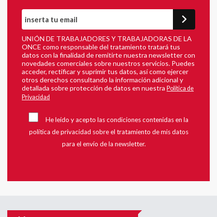
UNIÓN DE TRABAJADORES Y TRABAJADORAS DE LA
ONCE como responsable del tratamiento tratará tus
datos con la finalidad de remitirte nuestra newsletter con
novedades comerciales sobre nuestros servicios. Puedes
acceder, rectificar y suprimir tus datos, así como ejercer
otros derechos consultando la información adicional y
detallada sobre protección de datos en nuestra
Política de
Privacidad
He leído y acepto las condiciones contenidas en la
política de privacidad sobre el tratamiento de mis datos
para el envío de la newsletter.