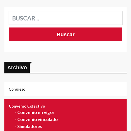
Archivo
Congreso
Convenio Colectivo
-
Convenio en vigor
-
Convenio vinculado
-
Simuladores