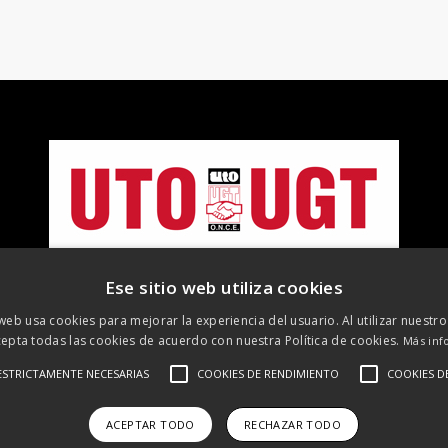
Ese sitio web utiliza cookies
 web usa cookies para mejorar la experiencia del usuario. Al utilizar nuestro
epta todas las cookies de acuerdo con nuestra Política de cookies.
Más inf
ESTRICTAMENTE NECESARIAS
COOKIES DE RENDIMIENTO
COOKIES D
©
2026 UTO-UGT. Todos los derechos reservados
 Legal
Protección de datos
Política de cookies
Política de R
ACEPTAR TODO
RECHAZAR TODO