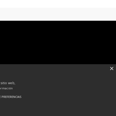
×
 sitio web,
ormación
E PREFERENCIAS
RSS