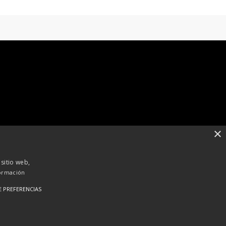
×
 sitio web,
ormación
E PREFERENCIAS
RSS