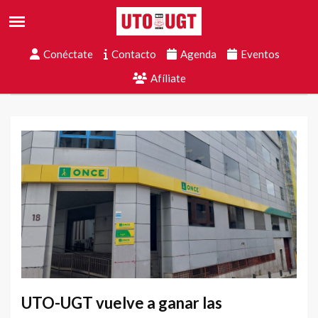
Conéctate
Contacto
Agenda
Eventos
Afíliate
UTO-UGT vuelve a ganar las