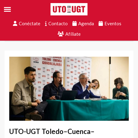
Conéctate
Contacto
Agenda
Eventos
Afíliate
UTO-UGT Toledo–Cuenca–