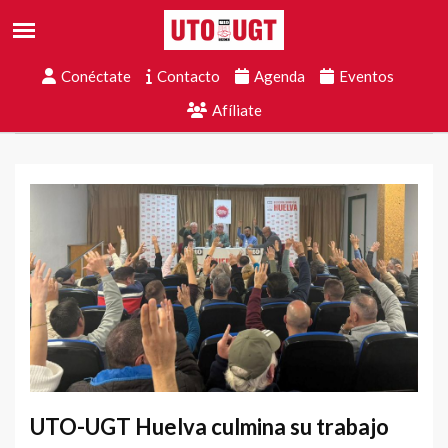
Conéctate
Contacto
Agenda
Eventos
Afíliate
UTO-UGT Huelva culmina su trabajo