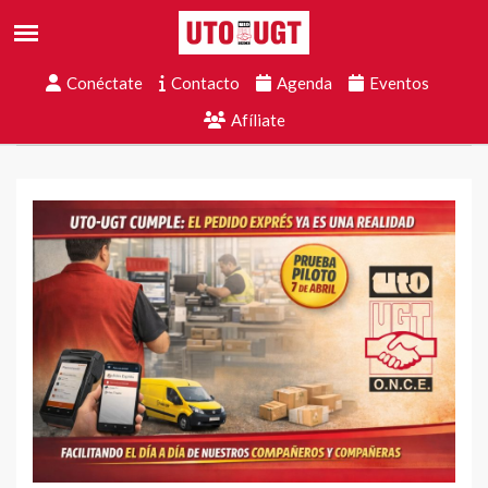
Conéctate
Contacto
Agenda
Eventos
Afíliate