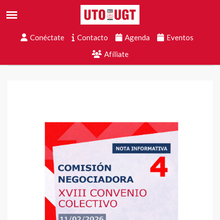
Conéctate
Contacto
Agenda
Eventos
Afíliate