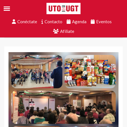
Conéctate
Contacto
Agenda
Eventos
Afíliate