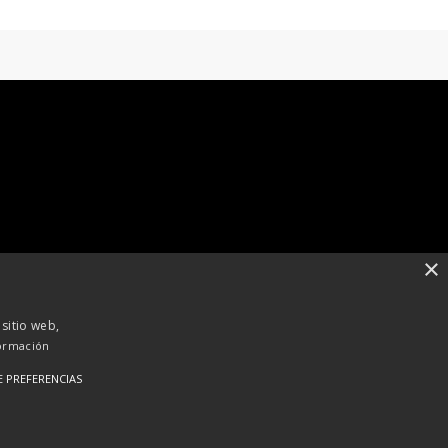
×
 sitio web,
ormación
E PREFERENCIAS
RSS