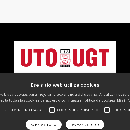
Ese sitio web utiliza cookies
 web usa cookies para mejorar la experiencia del usuario. Al utilizar nuestro
epta todas las cookies de acuerdo con nuestra Política de cookies.
Más inf
©
2026 UTO-UGT. Todos los derechos reservados
ESTRICTAMENTE NECESARIAS
COOKIES DE RENDIMIENTO
COOKIES D
 Legal
Protección de datos
Política de cookies
Política de R
ACEPTAR TODO
RECHAZAR TODO