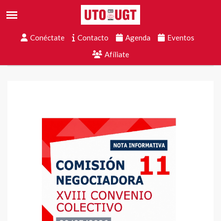
Conéctate
Contacto
Agenda
Eventos
Afíliate