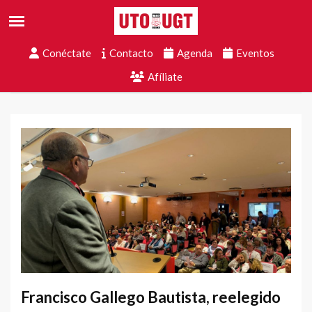
Conéctate
Contacto
Agenda
Eventos
Afíliate
Francisco Gallego Bautista, reelegido