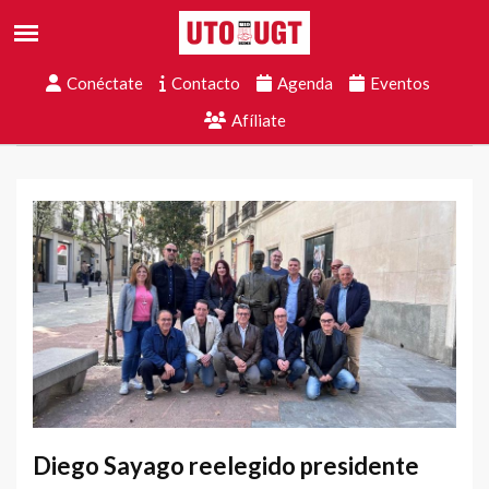
Conéctate
Contacto
Agenda
Eventos
Afíliate
Diego Sayago reelegido presidente