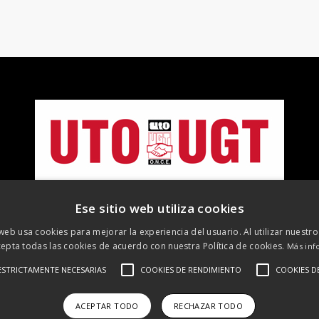
Ese sitio web utiliza cookies
 web usa cookies para mejorar la experiencia del usuario. Al utilizar nuestro
epta todas las cookies de acuerdo con nuestra Política de cookies.
Más inf
©
2026 UTO-UGT. Todos los derechos reservados
ESTRICTAMENTE NECESARIAS
COOKIES DE RENDIMIENTO
COOKIES D
 Legal
Protección de datos
Política de cookies
Política de R
ACEPTAR TODO
RECHAZAR TODO