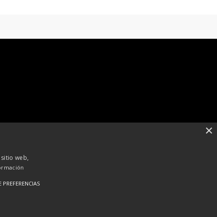
×
 sitio web,
ormación
E PREFERENCIAS
RSS