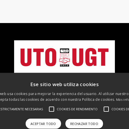
Ese sitio web utiliza cookies
 web usa cookies para mejorar la experiencia del usuario. Al utilizar nuestro
epta todas las cookies de acuerdo con nuestra Política de cookies.
Más inf
©
2026 UTO-UGT. Todos los derechos reservados
ESTRICTAMENTE NECESARIAS
COOKIES DE RENDIMIENTO
COOKIES D
 Legal
Protección de datos
Política de cookies
Política de R
ACEPTAR TODO
RECHAZAR TODO