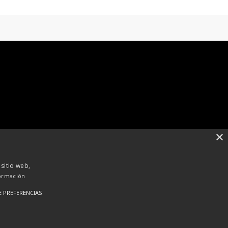
×
 sitio web,
ormación
E PREFERENCIAS
RSS