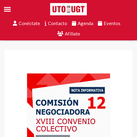
Conéctate
Contacto
Agenda
Eventos
Afíliate