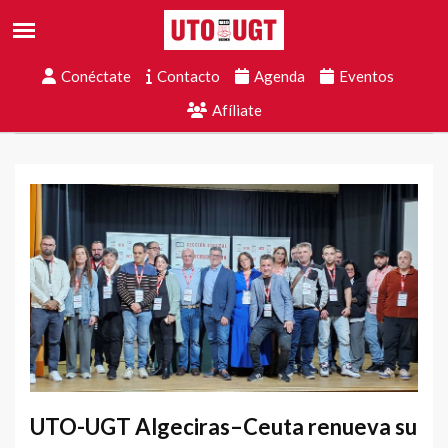
Conéctate
Contacto
Agenda
Eventos
Afíliate
UTO-UGT Algeciras–Ceuta renueva su