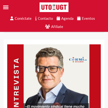
Conéctate
Contacto
Agenda
Eventos
Afíliate